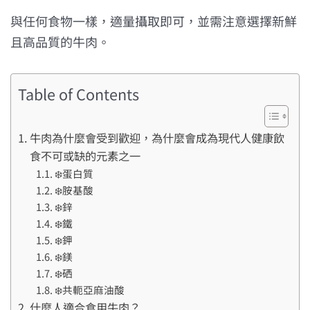
與任何食物一樣，適量攝取即可，並需注意選擇新鮮
且高品質的牛肉。
Table of Contents
牛肉為什麼會受到歡迎，為什麼會成為現代人健康飲
食不可或缺的元素之一
❄️蛋白質
❄️胺基酸
❄️鋅
❄️鐵
❄️鉀
❄️鎂
❄️硒
❄️共軛亞麻油酸
什麼人適合食用牛肉？