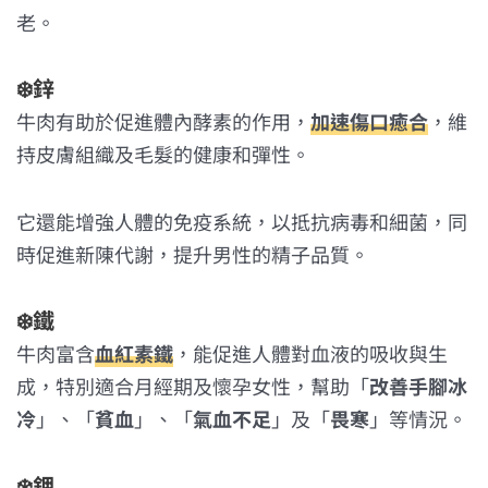
老。
❄️
鋅
牛肉有助於促進體內酵素的作用，
加速傷口癒合
，維
持皮膚組織及毛髮的健康和彈性。
它還能增強人體的免疫系統，以抵抗病毒和細菌，同
時促進新陳代謝，提升男性的精子品質。
❄️
鐵
牛肉富含
血紅素鐵
，能促進人體對血液的吸收與生
成，特別適合月經期及懷孕女性，幫助「
改善手腳冰
冷
」、「
貧血
」、「
氣血不足
」及「
畏寒
」等情況。
❄️
鉀