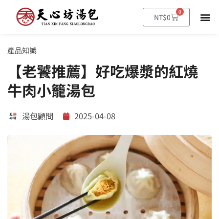
跳
0
購
NT$
0
至
物
籃
主
要
產品知識
內
【老饕推薦】好吃爆漿的紅燒
容
牛肉小籠湯包
湯包顧問
2025-04-08