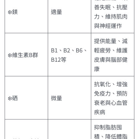
善失眠、抗壓
❄️鎂
適量
力、維持肌肉
與神經運作
提供能量、減
B1、B2、B6、
輕疲勞、維護
❄️維生素B群
B12等
皮膚與腦部健
康
抗氧化、增強
免疫力、預防
❄️硒
微量
衰老與心血管
疾病
抑制脂肪囤
積、降低體脂