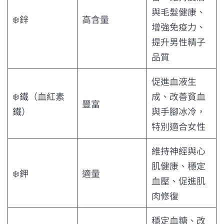
與毛髮健康、
❄️鋅
高含量
增強免疫力、
提升男性精子
品質
促進血液生
❄️鐵（血紅素
成、改善貧血
豐富
鐵）
與手腳冰冷，
特別適合女性
維持神經與心
肌健康、穩定
❄️鉀
適量
血壓、促進肌
肉修復
穩定血糖、改