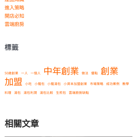
進入策略
開店必知
雲端廚房
標籤
中年創業
創業
50歲創業
一人
一個人
做法
優點
加盟
小吃
小籠包
小籠湯包
小資本加盟創業
市場策略
成功案例
教學
料理
湯包
湯包利潤
湯包比較
生煎包
雲端廚房缺點
相關文章