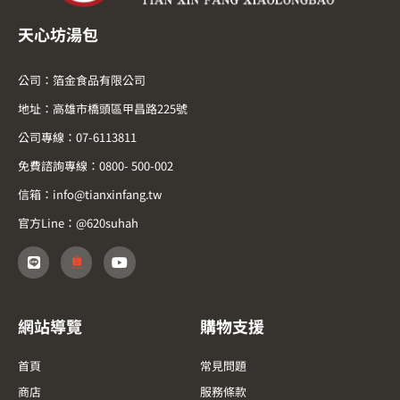
天心坊湯包
公司：箔金食品有限公司
地址：高雄市橋頭區甲昌路225號
公司專線：07-6113811
免費諮詢專線：0800- 500-002
信箱：info@tianxinfang.tw
官方Line：@620suhah
L
Y
i
o
n
u
e
t
u
b
網站導覽
購物支援
e
首頁
常見問題
商店
服務條款