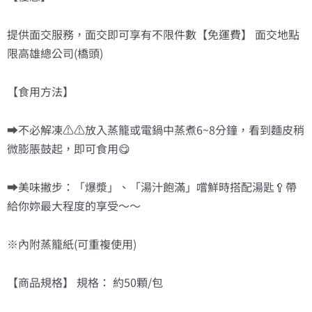
包
數
提供面交服務，面交即可享有不限件數【免運費】 面交地點
量
限高雄總公司(橋頭)
【食用方法】
➡️不必解凍⚠️⚠️放入蒸籠或電鍋中蒸煮6~8分鐘，看到麵皮稍
微膨脹鼓起，即可食用😋
➡️美味撇步：「爆漿」、「湯汁飽滿」嚐鮮時搭配湯匙🥄帶
給你妳最大程度的享受～～
※內附蒸籠紙(可重複使用)
【商品規格】 規格： 約50顆/包