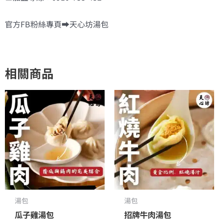
官方FB粉絲專頁➡️天心坊湯包
相關商品
湯包
湯包
瓜子雞湯包
招牌牛肉湯包