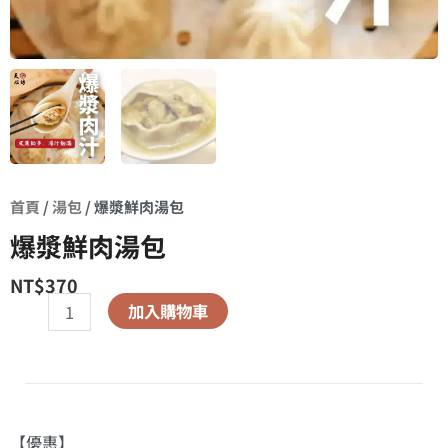
首頁
/
湯包
/ 爆漿鮮肉湯包
爆漿鮮肉湯包
NT$
370
加入購物車
爆
漿
鮮
肉
湯
【優惠】