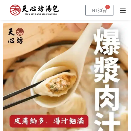
跳
0
購
NT$
0
至
物
籃
主
要
內
容