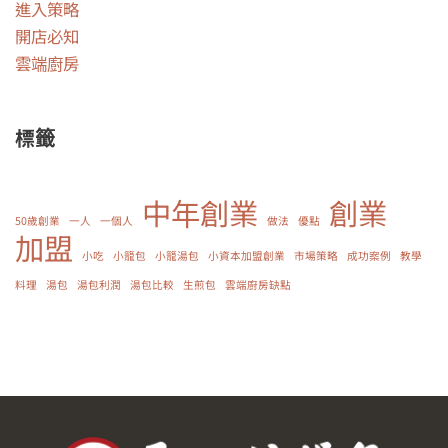
進入策略
開店必知
雲端廚房
標籤
中年創業
創業
50歲創業
一人
一個人
做法
優點
加盟
小吃
小籠包
小籠湯包
小資本加盟創業
市場策略
成功案例
教學
料理
湯包
湯包利潤
湯包比較
生煎包
雲端廚房缺點