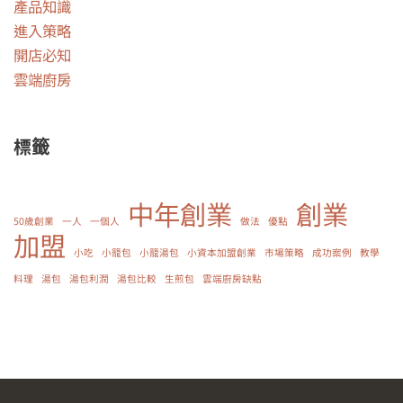
產品知識
進入策略
開店必知
雲端廚房
標籤
中年創業
創業
50歲創業
一人
一個人
做法
優點
加盟
小吃
小籠包
小籠湯包
小資本加盟創業
市場策略
成功案例
教學
料理
湯包
湯包利潤
湯包比較
生煎包
雲端廚房缺點