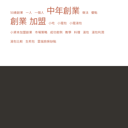
中年創業
50歲創業
一人
一個人
做法
優點
創業
加盟
小吃
小籠包
小籠湯包
小資本加盟創業
市場策略
成功案例
教學
料理
湯包
湯包利潤
湯包比較
生煎包
雲端廚房缺點