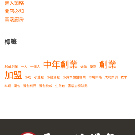
進入策略
開店必知
雲端廚房
標籤
中年創業
創業
50歲創業
一人
一個人
做法
優點
加盟
小吃
小籠包
小籠湯包
小資本加盟創業
市場策略
成功案例
教學
料理
湯包
湯包利潤
湯包比較
生煎包
雲端廚房缺點