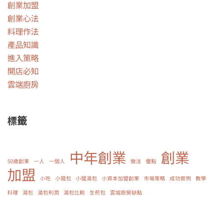
創業加盟
創業心法
料理作法
產品知識
進入策略
開店必知
雲端廚房
標籤
中年創業
創業
50歲創業
一人
一個人
做法
優點
加盟
小吃
小籠包
小籠湯包
小資本加盟創業
市場策略
成功案例
教學
料理
湯包
湯包利潤
湯包比較
生煎包
雲端廚房缺點