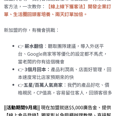
客方法，一次教你：
【線上線下獲客法】開發企業訂
單、生活圈回頭客培養、雨天訂單加倍
。
新加盟的你，有機會挑戰：
👉
薪水翻倍
：聽取團隊建議，導入外送平
台、Google商家等等優化的設定都不馬虎，
當老闆的你有這個機會
👉
3個月回本：
產品利潤高、店面好管理，回
本速度常比店家預期來的快
👉
五星/百萬人氣商家
：我們的產品好吃、價
格親民，CP值高，容易留住客人，回頭客很多
||活動期間9月底||
現在加盟就送$5,000廣告金、提供
【線上食品登錄】獨家影片免臨櫃辦理教學、直接幫